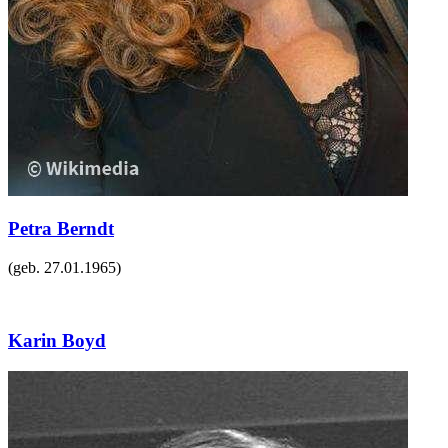
Petra Berndt
(geb.
27.01.1965
)
Karin Boyd