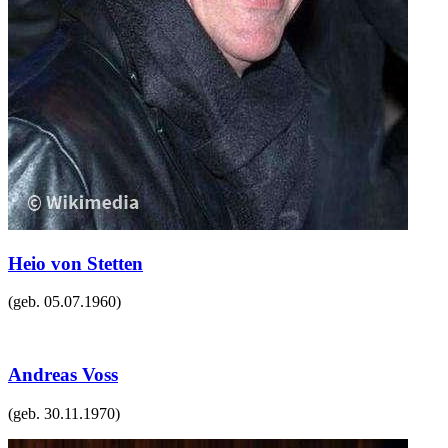
Heio von Stetten
(geb.
05.07.1960
)
Andreas Voss
(geb.
30.11.1970
)