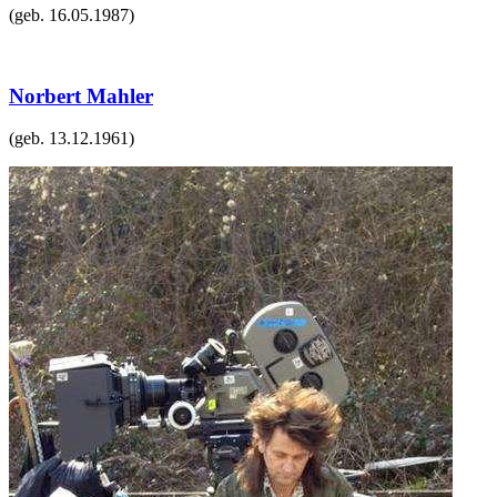
(geb.
16.05.1987
)
Norbert Mahler
(geb.
13.12.1961
)