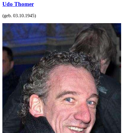
Udo Thomer
(geb.
03.10.1945
)