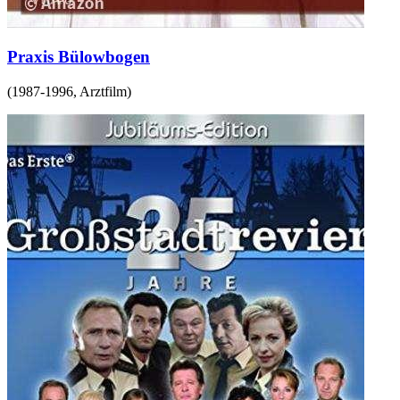
Praxis Bülowbogen
(
1987-1996
,
Arztfilm
)