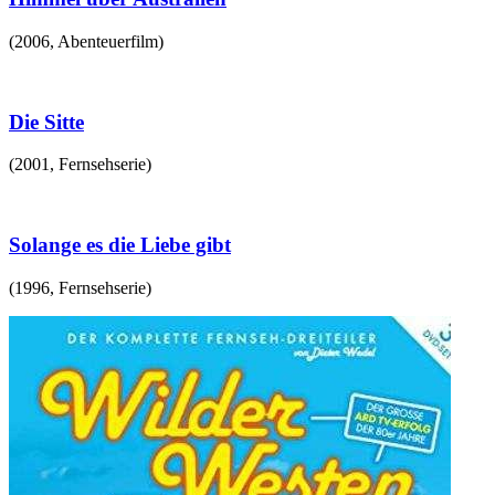
(
2006
,
Abenteuerfilm
)
Die Sitte
(
2001
,
Fernsehserie
)
Solange es die Liebe gibt
(
1996
,
Fernsehserie
)