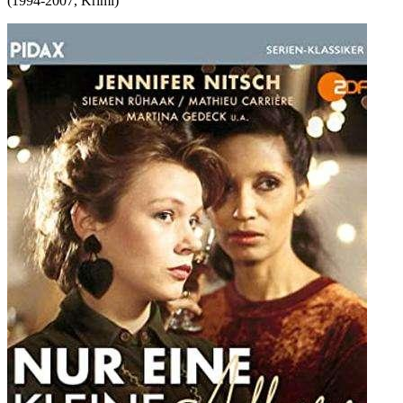
(
1994-2007
,
Krimi
)