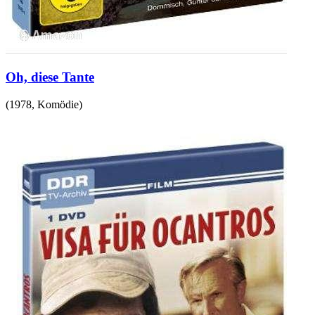
Oh, diese Tante
(
1978
,
Komödie
)