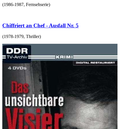
(
1986-1987
,
Fernsehserie
)
Chiffriert an Chef - Ausfall Nr. 5
(
1978-1979
,
Thriller
)