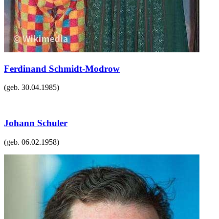
Ferdinand Schmidt-Modrow
(geb.
30.04.1985
)
Johann Schuler
(geb.
06.02.1958
)