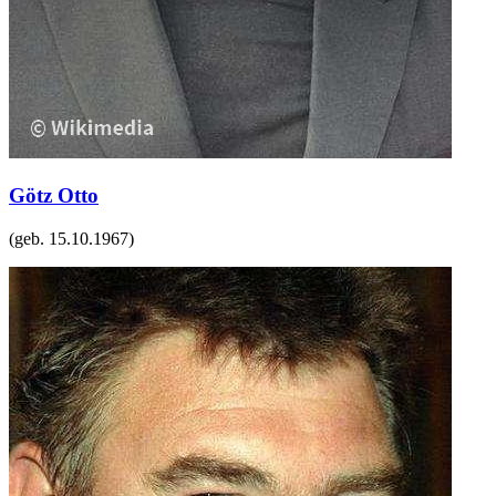
Götz Otto
(geb.
15.10.1967
)