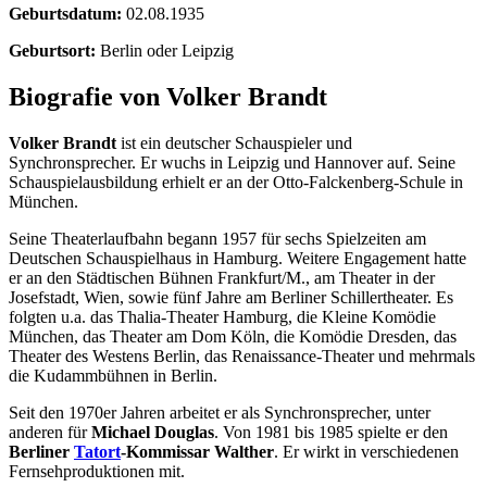
Geburtsdatum:
02.08.1935
Geburtsort:
Berlin oder Leipzig
Biografie von Volker Brandt
Volker Brandt
ist ein deutscher Schauspieler und
Synchronsprecher. Er wuchs in Leipzig und Hannover auf. Seine
Schauspielausbildung erhielt er an der Otto-Falckenberg-Schule in
München.
Seine Theaterlaufbahn begann 1957 für sechs Spielzeiten am
Deutschen Schauspielhaus in Hamburg. Weitere Engagement hatte
er an den Städtischen Bühnen Frankfurt/M., am Theater in der
Josefstadt, Wien, sowie fünf Jahre am Berliner Schillertheater. Es
folgten u.a. das Thalia-Theater Hamburg, die Kleine Komödie
München, das Theater am Dom Köln, die Komödie Dresden, das
Theater des Westens Berlin, das Renaissance-Theater und mehrmals
die Kudammbühnen in Berlin.
Seit den 1970er Jahren arbeitet er als Synchronsprecher, unter
anderen für
Michael Douglas
. Von 1981 bis 1985 spielte er den
Berliner
Tatort
-Kommissar Walther
. Er wirkt in verschiedenen
Fernsehproduktionen mit.