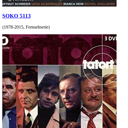
SOKO 5113
(
1978-2015
,
Fernsehserie
)