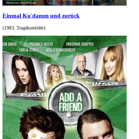
Einmal Ku'damm und zurück
(
1983
,
Tragikomödie
)