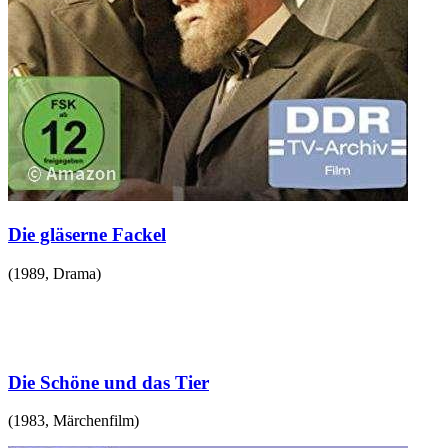
Die gläserne Fackel
(
1989
,
Drama
)
Die Schöne und das Tier
(
1983
,
Märchenfilm
)