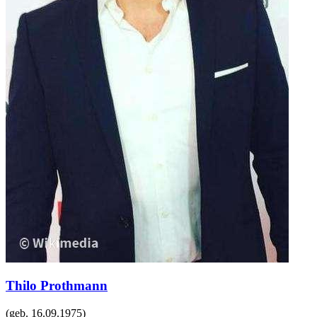
Thilo Prothmann
(geb.
16.09.1975
)