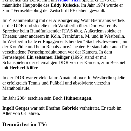
männliche Hauptrolle des
Eddy Kulecke
. Im Jahr 1974 wurde er
zum “Fernsehliebling der Zeitschrift FF dabei” gewählt.
Im Zusammenhang mit der Ausbürgerung Wolf Biermanns verließ
er die DDR und siedelte nach Westberlin über. Dort war er als
Sprecher beim Rundfunksender RIAS tätig. Außerdem spielte er
Theater, unter anderem in Köln, Frankfurt a. M. und in Westberlin.
In Westberlin hatte er Engagements bei den “Stachelschweinen”, an
der Komödie und beim Renaissance-Theater. Er stand aber auch für
verschiedene Fernsehproduktionen vor der Kamera. In dem
Fernsehspiel
Ein seltsamer Heiliger
(1995) stand er mit
Schauspielern der ehemaligen DDR vor der Kamera, zum Beispiel
mit
Herbert Köfer
.
In der DDR war er viele Jahre Amateurboxer. In Westberlin spielte
er erfolgreich Tennis und Fußball und absolvierte vierzehn
Marathonläufe,
Im Jahr 2004 erschien sein Buch
Hühneraugen
.
Ingolf Gorges
war mit Ehefrau
Gabriele
verheiratet. Er starb im
Alter von 68 Jahren.
Demnächst im TV: