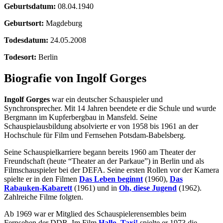
Geburtsdatum:
08.04.1940
Geburtsort:
Magdeburg
Todesdatum:
24.05.2008
Todesort:
Berlin
Biografie von Ingolf Gorges
Ingolf Gorges
war ein deutscher Schauspieler und
Synchronsprecher. Mit 14 Jahren beendete er die Schule und wurde
Bergmann im Kupferbergbau in Mansfeld. Seine
Schauspielausbildung absolvierte er von 1958 bis 1961 an der
Hochschule für Film und Fernsehen Potsdam-Babelsberg.
Seine Schauspielkarriere begann bereits 1960 am Theater der
Freundschaft (heute “Theater an der Parkaue”) in Berlin und als
Filmschauspieler bei der DEFA. Seine ersten Rollen vor der Kamera
spielte er in den Filmen
Das Leben beginnt
(1960),
Das
Rabauken-Kabarett
(1961) und in
Oh, diese Jugend
(1962).
Zahlreiche Filme folgten.
Ab 1969 war er Mitglied des Schauspielerensembles beim
Fernsehen der DDR. Im Film
Hallo, Taxi!
spielte er 1973 die