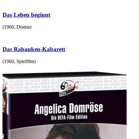
Das Leben beginnt
(
1960
,
Drama
)
Das Rabauken-Kabarett
(
1960
,
Spielfilm
)