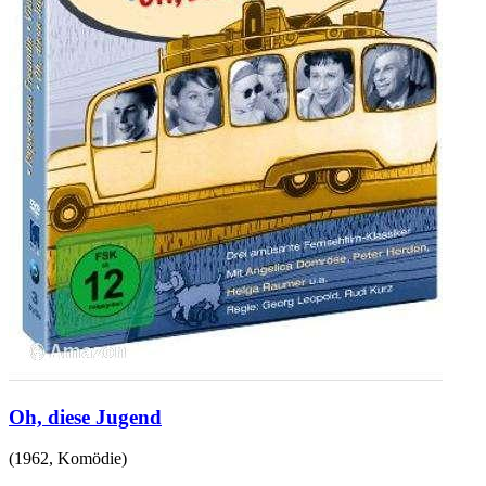
Oh, diese Jugend
(
1962
,
Komödie
)