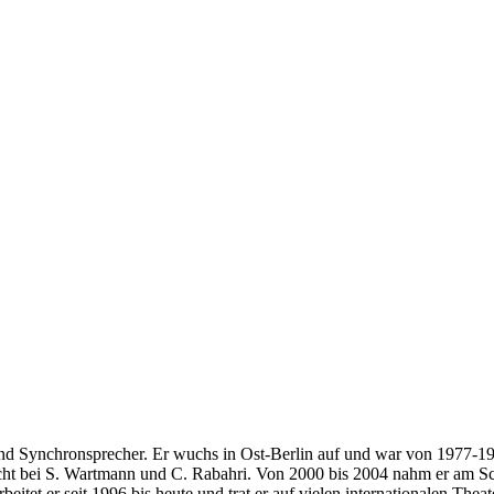
 und Synchronsprecher. Er wuchs in Ost-Berlin auf und war von 1977-
ht bei S. Wartmann und C. Rabahri. Von 2000 bis 2004 nahm er am Schaus
beitet er seit 1996 bis heute und trat er auf vielen internationalen Theate