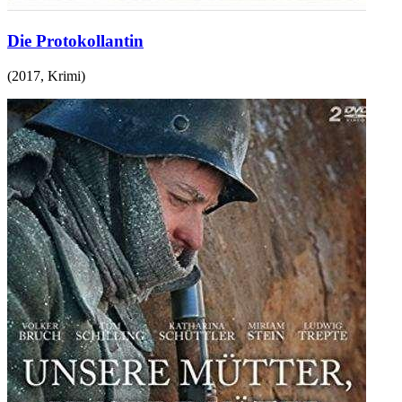
Die Protokollantin
(
2017
,
Krimi
)