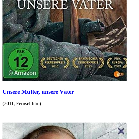
Unsere Mütter, unsere Väter
(
2011
,
Fernsehfilm
)