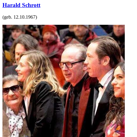
Harald Schrott
(geb.
12.10.1967
)