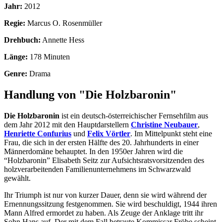
Jahr:
2012
Regie:
Marcus O. Rosenmüller
Drehbuch:
Annette Hess
Länge:
178 Minuten
Genre:
Drama
Handlung von "Die Holzbaronin"
Die Holzbaronin
ist ein deutsch-österreichischer Fernsehfilm aus
dem Jahr 2012 mit den Hauptdarstellern
Christine Neubauer
,
Henriette Confurius
und
Felix Vörtler
. Im Mittelpunkt steht eine
Frau, die sich in der ersten Hälfte des 20. Jahrhunderts in einer
Männerdomäne behauptet. In den 1950er Jahren wird die
“Holzbaronin” Elisabeth Seitz zur Aufsichtsratsvorsitzenden des
holzverarbeitenden Familienunternehmens im Schwarzwald
gewählt.
Ihr Triumph ist nur von kurzer Dauer, denn sie wird während der
Ernennungssitzung festgenommen. Sie wird beschuldigt, 1944 ihren
Mann Alfred ermordet zu haben. Als Zeuge der Anklage tritt ihr
Sohn Hans auf. Der mit dem Fall betraute Kommissar Fröbe scheint