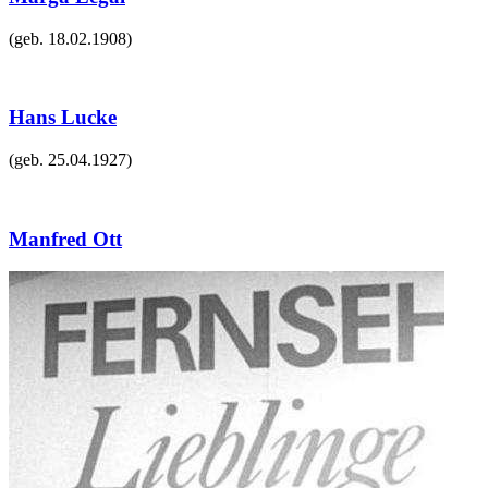
(geb.
18.02.1908
)
Hans Lucke
(geb.
25.04.1927
)
Manfred Ott