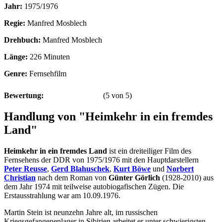
Jahr:
1975/1976
Regie:
Manfred Mosblech
Drehbuch:
Manfred Mosblech
Länge:
226 Minuten
Genre:
Fernsehfilm
Bewertung:
(
5
von
5
)
Handlung von "Heimkehr in ein fremdes
Land"
Heimkehr in ein fremdes Land
ist ein dreiteiliger Film des
Fernsehens der DDR von 1975/1976 mit den Hauptdarstellern
Peter Reusse
,
Gerd Blahuschek
,
Kurt Böwe
und
Norbert
Christian
nach dem Roman von
Günter Görlich
(1928-2010) aus
dem Jahr 1974 mit teilweise autobiogafischen Zügen. Die
Erstausstrahlung war am 10.09.1976.
Martin Stein ist neunzehn Jahre alt, im russischen
Kriegsgefangenenlager in Sibirien arbeitet er unter schwierigsten