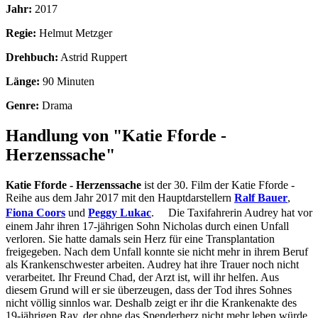
Jahr:
2017
Regie:
Helmut Metzger
Drehbuch:
Astrid Ruppert
Länge:
90 Minuten
Genre:
Drama
Handlung von "Katie Fforde -
Herzenssache"
Katie Fforde - Herzenssache
ist der 30. Film der Katie Fforde -
Reihe aus dem Jahr 2017 mit den Hauptdarstellern
Ralf Bauer
,
Fiona Coors
und
Peggy Lukac
. Die Taxifahrerin Audrey hat vor
einem Jahr ihren 17-jährigen Sohn Nicholas durch einen Unfall
verloren. Sie hatte damals sein Herz für eine Transplantation
freigegeben. Nach dem Unfall konnte sie nicht mehr in ihrem Beruf
als Krankenschwester arbeiten. Audrey hat ihre Trauer noch nicht
verarbeitet. Ihr Freund Chad, der Arzt ist, will ihr helfen. Aus
diesem Grund will er sie überzeugen, dass der Tod ihres Sohnes
nicht völlig sinnlos war. Deshalb zeigt er ihr die Krankenakte des
19-jährigen Ray, der ohne das Spenderherz nicht mehr leben würde.