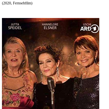
(
2020
,
Fernsehfilm
)