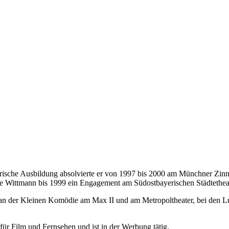
lerische Ausbildung absolvierte er von 1997 bis 2000 am Münchner Zin
te Wittmann bis 1999 ein Engagement am Südostbayerischen Städtethea
 an der Kleinen Komödie am Max II und am Metropoltheater, bei den Lu
ür Film und Fernsehen und ist in der Werbung tätig.