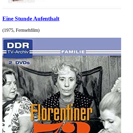
Eine Stunde Aufenthalt
(
1975
,
Fernsehfilm
)