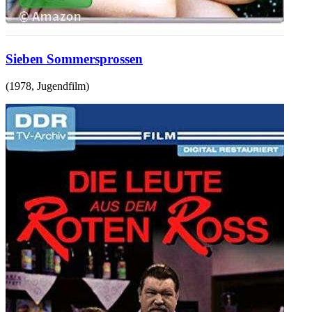
Sieben Sommersprossen
(
1978
,
Jugendfilm
)