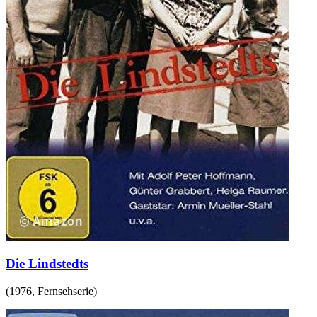
Die Lindstedts
(
1976
,
Fernsehserie
)