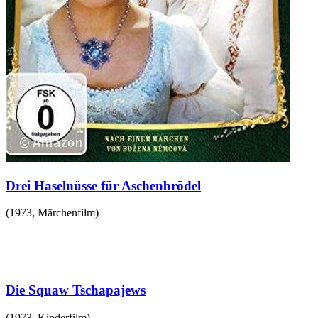
Drei Haselnüsse für Aschenbrödel
(
1973
,
Märchenfilm
)
Die Squaw Tschapajews
(
1973
,
Kinderfilm
)