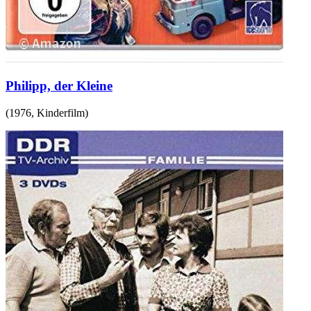
Philipp, der Kleine
(
1976
,
Kinderfilm
)