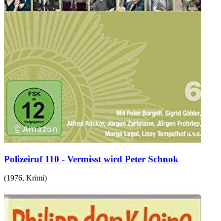
Polizeiruf 110 - Vermisst wird Peter Schnok
(
1976
,
Krimi
)