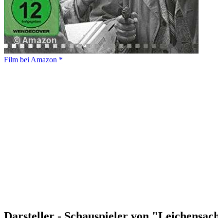
Film bei Amazon *
Darsteller - Schauspieler von "Leichensac