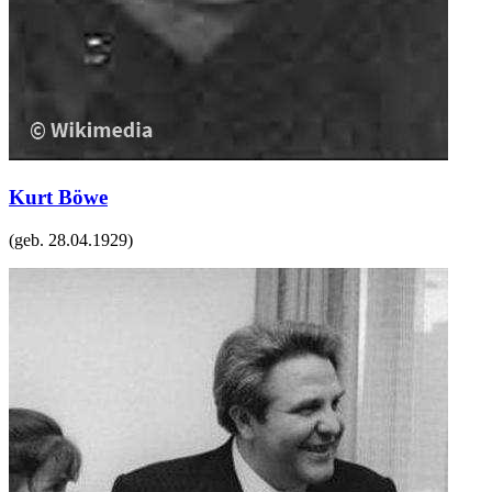
Kurt Böwe
(geb.
28.04.1929
)