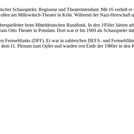
utscher Schauspieler, Regisseur und Theaterintendant. Mit 16 verließ e
Rollen am Millowitsch-Theater in Köln. Während der Nazi-Herrschaft sp
berspielleiter beim Mitteldeutschen Rundfunk. In den 1950er Jahren arb
s Otto Theater in Potsdam. Dort war er bis 1969 als Schauspieler täti
n Fernsehfunks (DFF). Er war in zahlreichen DEFA- und Fernsehfilmen 
en dem 11. Plenum zum Opfer und wurden erst Ende der 1980er in den K