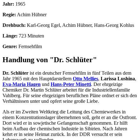
Jahr:
1965
Regie:
Achim Hübner
Drehbuch:
Karl-Georg Egel, Achim Hübner, Hans-Georg Kohlus
Länge:
723 Minuten
Genre:
Fernsehfilm
Handlung von "Dr. Schlüter"
Dr. Schlüter
ist ein deutscher Fernsehfilm in fünf Teilen aus dem
Jahr 1965 mit den Hauptdarstellern
Otto Mellies
,
Larissa Lushina
,
Eva-Maria Hagen
und
Hans-Peter Minetti
. Der ehrgeizige
Chemiker Dr. Martin Schlüter arbeitet für die Industriellenfamilie
Vahlberg. Für seine ehrgeizigen beruflichen Pläne ordnet er sich den
Verhältnissen unter und opfert seine große Liebe.
Als er im Zweiten Weltkrieg die Leitung des Chemiewerkes in
einem Konzentrationslager übernehmen soll, geht er an die Ostfront.
Dort wird er in sowjetische Gefangenschaft genommen. Er hilft
beim Aufbau der chemischen Industrie in Sibirien. Nach Jahren
kehrt er in seine Heimat zurück. In der DDR versucht er sein
Lebenswerk zu vollenden.