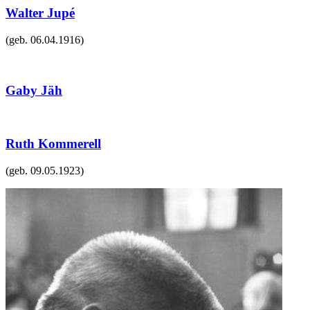
Walter Jupé
(geb.
06.04.1916
)
Gaby Jäh
Ruth Kommerell
(geb.
09.05.1923
)